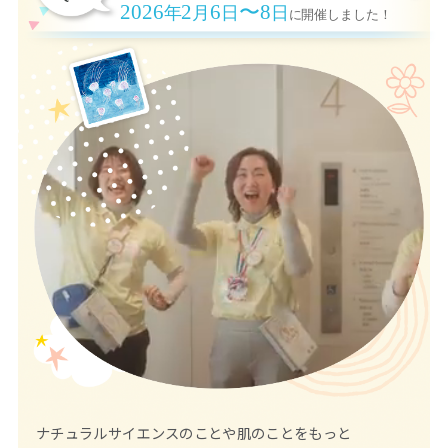
2026
2
6
〜8
年
月
日
日
に開催しました！
Loaded
:
100.00%
Current
0:07
/
Duration
0:46
ナチュラルサイエンスのことや肌のことをもっと
Pause
Unmute