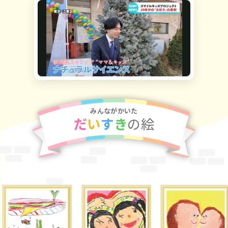
みんながかいた
だ
い
す
き
の絵